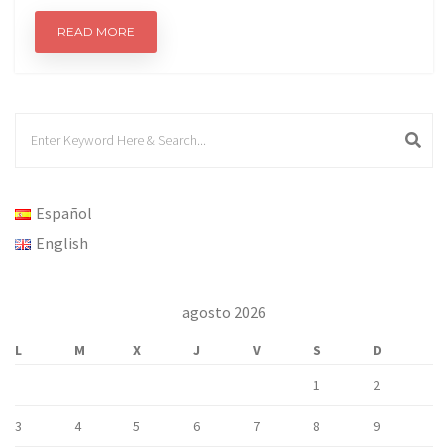
READ MORE
Español
English
agosto 2026
L
M
X
J
V
S
D
1
2
3
4
5
6
7
8
9